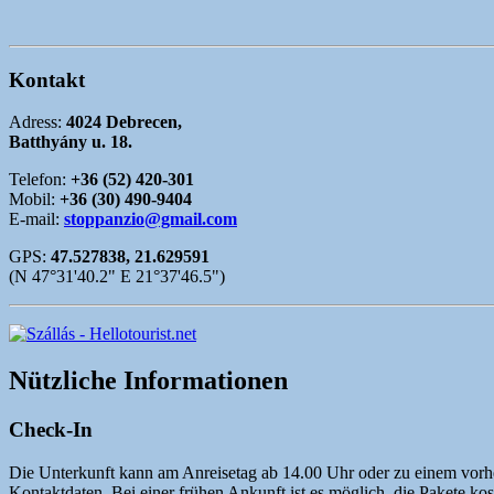
Kontakt
Adress:
4024 Debrecen,
Batthyány u. 18.
Telefon:
+36 (52) 420-301
Mobil:
+36 (30) 490-9404
E-mail:
stoppanzio@gmail.com
GPS:
47.527838, 21.629591
(N 47°31'40.2" E 21°37'46.5")
Nützliche Informationen
Check-In
Die Unterkunft kann am Anreisetag ab 14.00 Uhr oder zu einem vorher
Kontaktdaten. Bei einer frühen Ankunft ist es möglich, die Pakete kos