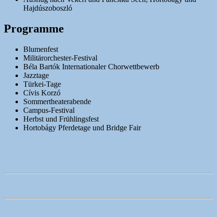
Hajdúszoboszló
Programme
Blumenfest
Militärorchester-Festival
Béla Bartók Internationaler Chorwettbewerb
Jazztage
Türkei-Tage
Cívis Korzó
Sommertheaterabende
Campus-Festival
Herbst und Frühlingsfest
Hortobágy Pferdetage und Bridge Fair